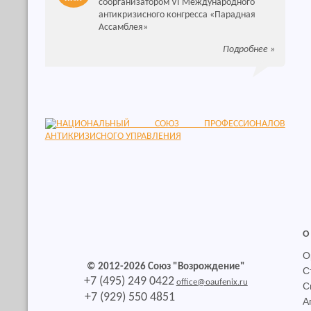
соорганизатором VI Международного
антикризисного конгресса «Парадная
Ассамблея»
Подробнее
»
О
О
© 2012-2026 Союз "Возрождение"
С
+7 (495) 249 0422
office@oaufenix.ru
С
+7 (929) 550 4851
А