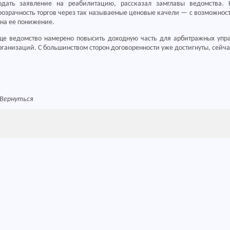
одать заявление на реабилитацию, рассказал замглавы ведомства. 
розрачность торгов через так называемые ценовые качели — с возможност
 на ее понижение.
ще ведомство намерено повысить доходную часть для арбитражных упра
рганизаций. С большинством сторон договоренности уже достигнуты, сейч
Вернуться