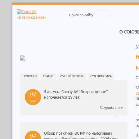
Skip
to
navigation
Skip
to
О СОЮЗ
content
Г
Н
М
НОВОСТИ
СТАТЬИ
УМНЫЙ ЧЕТВЕРГ
СУД.ПРАКТИКА
С
М
5 августа Союзу АУ "Возрождение"
04
р
исполняется 13 лет!
К
авг
в
Подробнее
»
«
р
н
Обзор практики ВС РФ по налоговым
04
П