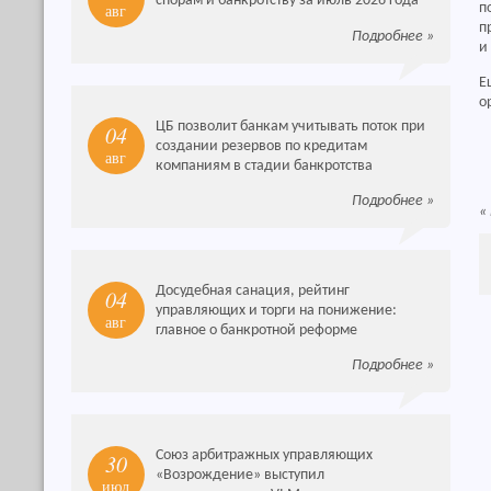
спорам и банкротству за июль 2026 года
авг
п
п
Подробнее
»
и
Е
о
ЦБ позволит банкам учитывать поток при
04
создании резервов по кредитам
авг
компаниям в стадии банкротства
Подробнее
»
«
Досудебная санация, рейтинг
04
управляющих и торги на понижение:
авг
главное о банкротной реформе
Подробнее
»
Союз арбитражных управляющих
30
«Возрождение» выступил
июл