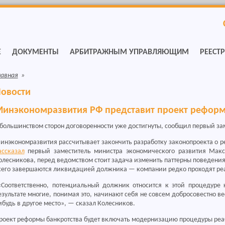
Е
ДОКУМЕНТЫ
АРБИТРАЖНЫМ УПРАВЛЯЮЩИМ
РЕЕСТ
лавная
»
овости
инэкономразвития РФ представит проект реформ
 большинством сторон договоренности уже достигнуты, сообщил первый з
инэкономразвития рассчитывает закончить разработку законопроекта о ре
ассказал
первый заместитель министра экономического развития Макс
олесникова, перед ведомством стоит задача изменить паттерны поведения
сего завершаются ликвидацией должника — компании редко проходят ре
Соответственно, потенциальный должник относится к этой процедуре 
езультате многие, понимая это, начинают себя не совсем добросовестно в
ибудь в другое место», — сказал Колесников.
роект реформы банкротства будет включать модернизацию процедуры реа