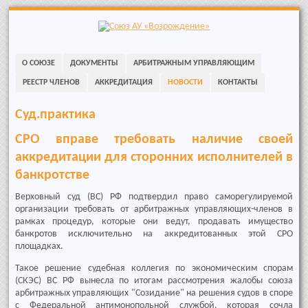
Skip
to
navigation
Skip
О СОЮЗЕ
ДОКУМЕНТЫ
АРБИТРАЖНЫМ УПРАВЛЯЮЩИМ
to
content
РЕЕСТР ЧЛЕНОВ
АККРЕДИТАЦИЯ
НОВОСТИ
КОНТАКТЫ
Суд.практика
СРО вправе требовать наличие своей
аккредитации для сторонних исполнителей в
банкротстве
Верховный суд (ВС) РФ подтвердил право саморегулируемой
организации требовать от арбитражных управляющих-членов в
рамках процедур, которые они ведут, продавать имущество
банкротов исключительно на аккредитованных этой СРО
площадках.
Такое решение судебная коллегия по экономическим спорам
(СКЭС) ВС РФ вынесла по итогам рассмотрения жалобы союза
арбитражных управляющих "Созидание" на решения судов в споре
с Федеральной антимонопольной службой, которая сочла