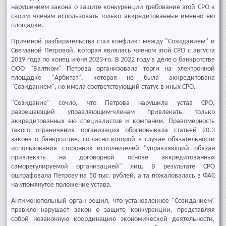
нарушением закона о защите конкуренции требование этой СРО к
своим членам использовать только аккредитованные именно ею
площадки.
Причиной разбирательства стал конфликт между "Созиданием" и
Светланой Петровой, которая являлась членом этой СРО с августа
2019 года по конец июня 2023-го. В 2022 году в деле о банкротстве
ООО "Балтком" Петрова организовала торги на электронной
площадке "Арбитат", которая не была аккредитована
"Созиданием", но имела соответствующий статус в иных СРО.
"Созидание" сочло, что Петрова нарушила устав СРО,
разрешающий управляющим-членам привлекать только
аккредитованных ею специалистов и компании. Правомерность
такого ограничения организация обосновывала статьей 20.3
закона о банкротстве, согласно которой в случае обязательности
использования сторонних исполнителей "управляющий обязан
привлекать на договорной основе аккредитованных
саморегулируемой организацией" лиц. В результате СРО
оштрафовала Петрову на 50 тыс. рублей, а та пожаловалась в ФАС
на упомянутое положение устава.
Антимонопольный орган решил, что установленное "Созиданием"
правило нарушает закон о защите конкуренции, представляя
собой незаконную координацию экономической деятельности,