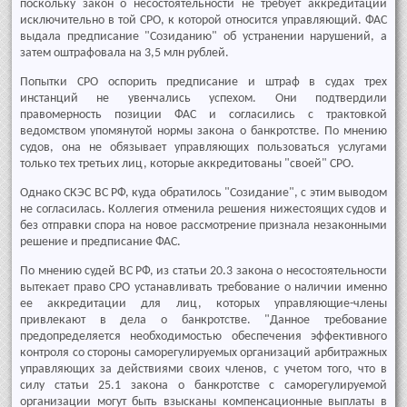
поскольку закон о несостоятельности не требует аккредитации
исключительно в той СРО, к которой относится управляющий. ФАС
выдала предписание "Созиданию" об устранении нарушений, а
затем оштрафовала на 3,5 млн рублей.
Попытки СРО оспорить предписание и штраф в судах трех
инстанций не увенчались успехом. Они подтвердили
правомерность позиции ФАС и согласились с трактовкой
ведомством упомянутой нормы закона о банкротстве. По мнению
судов, она не обязывает управляющих пользоваться услугами
только тех третьих лиц, которые аккредитованы "своей" СРО.
Однако СКЭС ВС РФ, куда обратилось "Созидание", с этим выводом
не согласилась. Коллегия отменила решения нижестоящих судов и
без отправки спора на новое рассмотрение признала незаконными
решение и предписание ФАС.
По мнению судей ВС РФ, из статьи 20.3 закона о несостоятельности
вытекает право СРО устанавливать требование о наличии именно
ее аккредитации для лиц, которых управляющие-члены
привлекают в дела о банкротстве. "Данное требование
предопределяется необходимостью обеспечения эффективного
контроля со стороны саморегулируемых организаций арбитражных
управляющих за действиями своих членов, с учетом того, что в
силу статьи 25.1 закона о банкротстве с саморегулируемой
организации могут быть взысканы компенсационные выплаты в