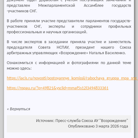
Документ будет доработан с учётом поступивших замечаний и
представлен Межпарламентской Ассамблее государств
-участников СНГ.
В работе приняли участие представители парламентов государств-
участников СНГ, эксперты и сотрудники профильных
профессиональных и научных организаций.
В числе экспертов в заседании приняла участие и заместитель
председателя Совета НСПАУ, президент нашего Союза
арбитражных управляющих «Возрождение» Наталья Василенко.
Ознакомиться с информацией и фотографиями по данной теме
можно здесь:
https://iacis.ru/novosti/postoyannye_komissii/rabochaya_gruppa_mpa_sn
https://nspau.ru/?p=49821&ysclid=mmaf5s12l3494833361
«
Вернуться
Источник: Пресс-служба Союза АУ "Возрождение"
Опубликовано 3 марта 2026 года