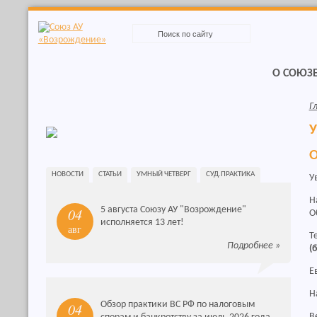
Skip
to
navigation
Skip
to
О СОЮЗ
content
Г
У
О
НОВОСТИ
СТАТЬИ
УМНЫЙ ЧЕТВЕРГ
СУД.ПРАКТИКА
У
Н
5 августа Союзу АУ "Возрождение"
04
О
исполняется 13 лет!
авг
Т
Подробнее
»
(
Е
Н
Обзор практики ВС РФ по налоговым
04
В