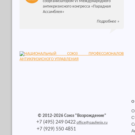
соорганизатором VI Международного
антикризисного конгресса «Парадная
Ассамблея»
Подробнее
»
О
О
© 2012-2026 Союз "Возрождение"
С
+7 (495) 249 0422
office@oaufenix.ru
С
+7 (929) 550 4851
А