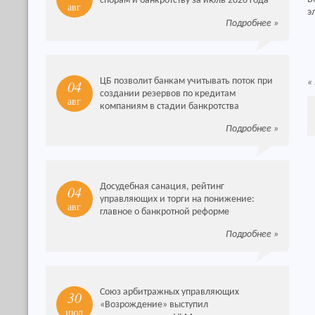
спорам и банкротству за июль 2026 года
авг
э
Подробнее
»
ЦБ позволит банкам учитывать поток при
04
«
создании резервов по кредитам
авг
компаниям в стадии банкротства
Подробнее
»
Досудебная санация, рейтинг
04
управляющих и торги на понижение:
авг
главное о банкротной реформе
Подробнее
»
Союз арбитражных управляющих
30
«Возрождение» выступил
июл