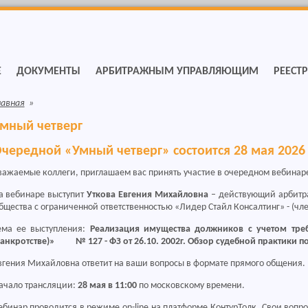
Е
ДОКУМЕНТЫ
АРБИТРАЖНЫМ УПРАВЛЯЮЩИМ
РЕЕСТ
лавная
»
мный четверг
чередной «Умный четверг» состоится 28 мая 2026
важаемые коллеги, приглашаем вас принять участие в очередном вебинаре
а вебинаре выступит
Уткова Евгения Михайловна
– действующий арбитр
бщества с ограниченной ответственностью «Лидер Стайл Консалтинг» - (чле
ема ее выступления:
Реализация имущества должников с учетом тре
банкротстве)» № 127 - ФЗ от 26.10. 2002г. Обзор судебной практики по 
вгения Михайловна ответит на ваши вопросы в формате прямого общения.
ачало трансляции:
28 мая в 11:00
по московскому времени.
ебинар проводится в режиме on-line на платформе КонтурТолк. Свои воп