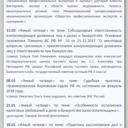
«Независимая профессиональная экспертиза и оценка»; Дегтярев Алексей
Викторович, эксперт в области оценки недвижимости, бизнеса,
нематериальных активов, член Межрегиональной саморегулируемой
некоммерческой организации «Общество профессиональных экспертов и
оценщиков»)
15.03
«Умный четверг» по теме: Субсидиарная ответственность
контролирующих должника лиц в делах о банкротстве. Основные
положения Пленума ВС РФ № 53 от 21.12.2017 "О некоторых
вопросах, связанных с привлечением контролирующих должника
лиц к ответственности при банкротстве.
(спикер: Зайцев Олег Романович, кандидат юридических наук, консультант
Исследовательского центра частного права им. С.С. Алексеева при
Президенте РФ, доцент Российской школы частного права, руководитель
Банкротного клуба, государственный советник юстиции РФ 3 класса)
08.02
«Умный четверг» по теме: Судебная практика,
сформированная Верховным Судом РФ по состоянию на февраль
2018 года.
(спикер: Никитина Ольга Александровна, экс-советник ВАС России)
25.01
«Умный четверг» по теме: «Особенности исполнения
налоговых требований в деле о банкротстве налогоплательщика».
(докладчик: Суворов Евгений Дмитриевич)
18.01
«Умный четверг» по теме: «Практика рассмотрения дел о