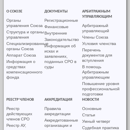
О СОЮЗЕ
ДОКУМЕНТЫ
АРБИТРАЖНЫМ
УПРАВЛЯЮЩИМ
Органы
Регистрационные
управления Союза
Арбитражный
Финансовые
управляющий
Структура и органы
Внутренние
управления
Члены Союза
Законодательство
Специализированные
Условия членства
Информация об
органы Союза
Перечень
исках и
Аппарат Союза
документов для
заявлениях,
вступления
Информация о
поданных СРО в
средствах
суды
В помощь
компенсационного
Арбитражным
фонда
управляющим
Повышение уровня
профессиональной
подготовки
РЕЕСТР ЧЛЕНОВ
АККРЕДИТАЦИЯ
НОВОСТИ
Реестр
Правила
Основные
действующих
аккредитации
Статьи
членов СРО
Аккредитованные
Умный четверг
Реестр АУ,
организации и
Судебная практика