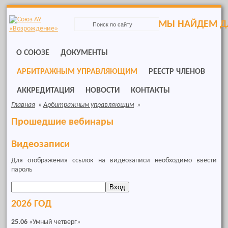
Skip
to
МЫ НАЙДЕМ ДЛ
navigation
Skip
to
О СОЮЗЕ
ДОКУМЕНТЫ
content
АРБИТРАЖНЫМ УПРАВЛЯЮЩИМ
РЕЕСТР ЧЛЕНОВ
АККРЕДИТАЦИЯ
НОВОСТИ
КОНТАКТЫ
Главная
»
Арбитражным управляющим
»
Прошедшие вебинары
Видеозаписи
Для отображения ссылок на видеозаписи необходимо ввести
пароль
2026 ГОД
25.06
«Умный четверг»