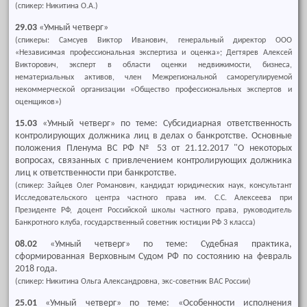
(спикер: Никитина О.А.)
29.03
«Умный четверг»
(спикеры: Самсуев Виктор Иванович, генеральный директор ООО
«Независимая профессиональная экспертиза и оценка»; Дегтярев Алексей
Викторович, эксперт в области оценки недвижимости, бизнеса,
нематериальных активов, член Межрегиональной саморегулируемой
некоммерческой организации «Общество профессиональных экспертов и
оценщиков»)
15.03
«Умный четверг» по теме: Субсидиарная ответственность
контролирующих должника лиц в делах о банкротстве. Основные
положения Пленума ВС РФ № 53 от 21.12.2017 "О некоторых
вопросах, связанных с привлечением контролирующих должника
лиц к ответственности при банкротстве.
(спикер: Зайцев Олег Романович, кандидат юридических наук, консультант
Исследовательского центра частного права им. С.С. Алексеева при
Президенте РФ, доцент Российской школы частного права, руководитель
Банкротного клуба, государственный советник юстиции РФ 3 класса)
08.02
«Умный четверг» по теме: Судебная практика,
сформированная Верховным Судом РФ по состоянию на февраль
2018 года.
(спикер: Никитина Ольга Александровна, экс-советник ВАС России)
25.01
«Умный четверг» по теме: «Особенности исполнения