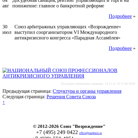
04
Досудебная санация, рейтинг управляющих и торги на
авг
понижение: главное о банкротной реформе
Подробнее
»
30
Союз арбитражных управляющих «Возрождение»
июл
выступил соорганизатором VI Международного
антикризисного конгресса «Парадная Ассамблея»
Подробнее
»
Последнее обновление страницы: 14.11.25 19:11:06 MSK
Предыдущая страница:
Структура и органы управления
Следущая страница:
Решения Совета Союза
↑
© 2012-2026 Союз "Возрождение"
+7 (495) 249 0422
office@oaufenix.ru