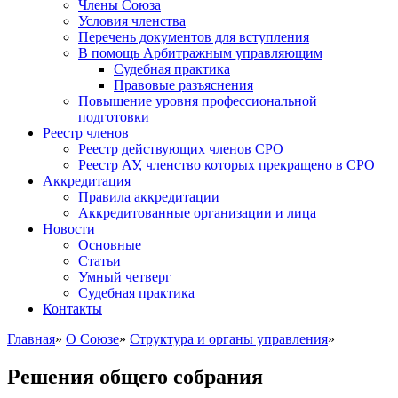
Члены Союза
Условия членства
Перечень документов для вступления
В помощь Арбитражным управляющим
Судебная практика
Правовые разъяснения
Повышение уровня профессиональной
подготовки
Реестр членов
Реестр действующих членов СРО
Реестр АУ, членство которых прекращено в СРО
Аккредитация
Правила аккредитации
Аккредитованные организации и лица
Новости
Основные
Статьи
Умный четверг
Судебная практика
Контакты
Главная
»
О Союзе
»
Структура и органы управления
»
Решения общего собрания