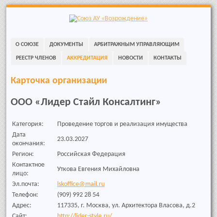
Skip
to
navigation
Skip
О СОЮЗЕ
ДОКУМЕНТЫ
АРБИТРАЖНЫМ УПРАВЛЯЮЩИМ
to
content
РЕЕСТР ЧЛЕНОВ
АККРЕДИТАЦИЯ
НОВОСТИ
КОНТАКТЫ
Карточка организации
ООО «Лидер Стайл Консалтинг»
Категория:
Проведение торгов и реализация имущества
Дата
23.03.2027
окончания:
Регион:
Российская Федерация
Контактное
Уткова Евгения Михайловна
лицо:
Эл.почта:
lskoffice@mail.ru
Телефон:
(909) 992 28 54
Адрес:
117335, г. Москва, ул. Архитектора Власова, д.2
Сайт:
http://lider-style.ru/